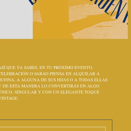
Dora-Citroën 
LA PRIMOGÉNITA DE RUFINA ES DE MORRO FINO Y
FÍSICO AFRANCESADO. HA HEREDADO DE SU
MADRE 80 CABALLOS DE POTENCIA Y UNOS
PRECIOSOS OJOS DE COLOR AMARILLO MOSTAZA
ASÍ QUE YA SABES, EN TU PRÓXIMO EVENTO,
DE DIJON.
CELEBRACIÓN O SARAO PIENSA EN ALQUILAR A
RUFINA, A ALGUNA DE SUS HIJAS O A TODAS ELLAS
Y DE ESTA MANERA LO CONVERTIRÁS EN ALGO
ÚNICO, SINGULAR Y CON UN ELEGANTE TOQUE
VINTAGE.