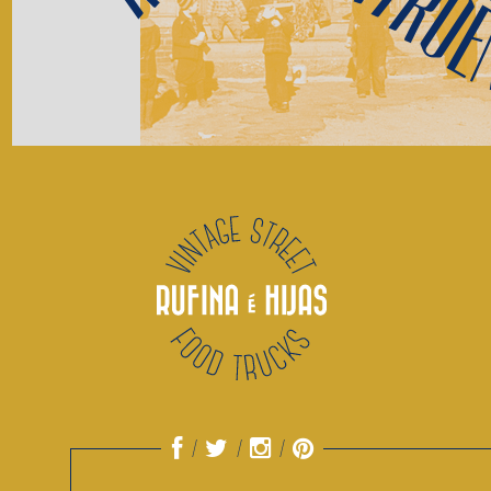
Rufina-Citroë
PESE A SUS 42 AÑOS, MUY BIEN LLEVADOS POR
CIERTO, TIENE UNAS GANAS DE VIVIR Y DIVERTIR
QUE QUITAN EL SENTIDO. PARTE DE CULPA SIN
DUDA LO TIENEN SU MOTOR DE TIBURÓN Y SU
ONDULADO CHASIS A PRUEBA DE SARAOS.