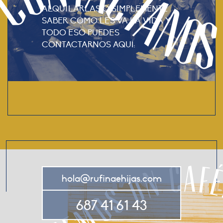
Contáctanos
ALQUILARLAS O SIMPLEMENTE
SABER CÓMO LES VA LA VIDA Y
TODO ESO PUEDES
CONTACTARNOS AQUÍ:
y tomemos un café
hola@rufinaehijas.com
687 41 61 43