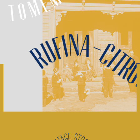
Rufina-Citro
PESE A SUS 42 AÑOS, MUY BIEN LLEVADOS P
DIVERTIRSE QUE QUITAN EL SENTIDO. PARTE
TIBURÓN Y SU ONDULADO CHASIS A PRUEBA