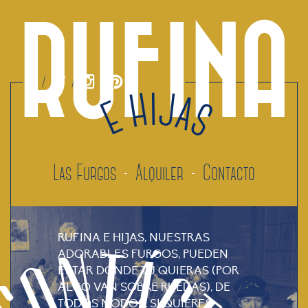
RUFINA
E HIJAS
Las Furgos
Alquiler
Contacto
RUFINA E HIJAS, NUESTRAS
ADORABLES FURGOS, PUEDEN
ESTAR DONDE TÚ QUIERAS (POR
ALGO VAN SOBRE RUEDAS), DE
TODOS MODOS, SI QUIERES